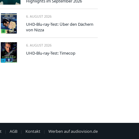
Highlights im September 2026
6. AUGUST 2026
UHD-Blu-ray-Test: Über den Dächern
von Nizza
6. AUGUST 2026
UHD-Blu-ray-Test: Timecop
t
AGB
Kontakt
Werben auf audiovision.de