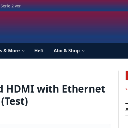
Serie 2 vor
s & More
Heft
Abo & Shop
d HDMI with Ethernet
>
(Test)
A