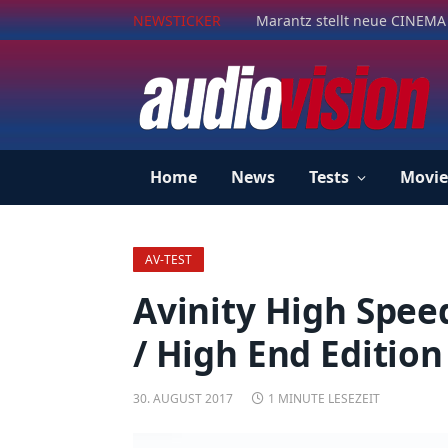
NEWSTICKER
Marantz stellt neue CINEMA 
Home
News
Tests
Movie
AV-TEST
Avinity High Spee
/ High End Edition 
30. AUGUST 2017
1 MINUTE LESEZEIT