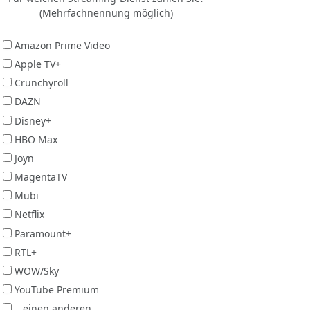
(Mehrfachnennung möglich)
Amazon Prime Video
Apple TV+
Crunchyroll
DAZN
Disney+
HBO Max
Joyn
MagentaTV
Mubi
Netflix
Paramount+
RTL+
WOW/Sky
YouTube Premium
...einen anderen