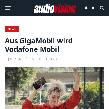
audiovision
audiovision
iOS-
Android-
App
App
NEWS
Aus GigaMobil wird
Vodafone Mobil
1. JULI 2026
2 MINUTEN LESEZEIT