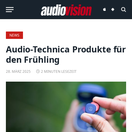
audiovision
audiovision
iOS-
Android-
App
App
NEWS
Audio-Technica Produkte für
den Frühling
28. MÄRZ 2025
2 MINUTEN LESEZEIT