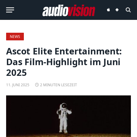
audiovision
audiovision
iOS-
Android-
App
App
NEWS
Ascot Elite Entertainment:
Das Film-Highlight im Juni
2025
11. JUNI 2025
2 MINUTEN LESEZEIT