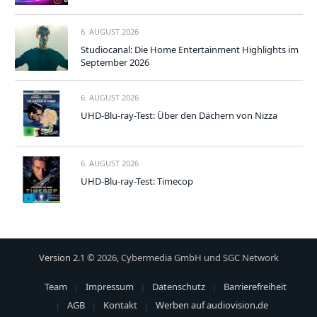
6. AUGUST 2026
Studiocanal: Die Home Entertainment Highlights im
September 2026
6. AUGUST 2026
UHD-Blu-ray-Test: Über den Dächern von Nizza
6. AUGUST 2026
UHD-Blu-ray-Test: Timecop
Version 2.1
© 2026, Cybermedia GmbH und SGC Network
Team
Impressum
Datenschutz
Barrierefreiheit
AGB
Kontakt
Werben auf audiovision.de