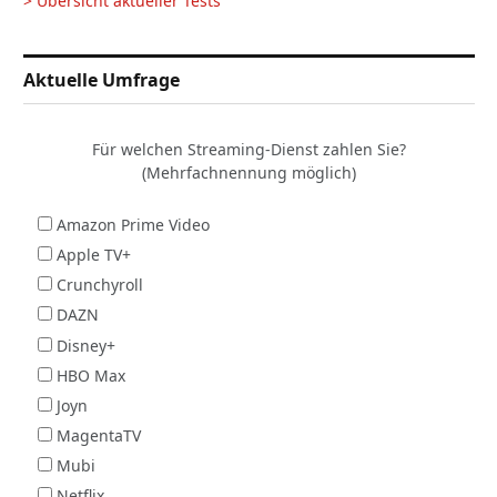
> Übersicht aktueller Tests
Aktuelle Umfrage
Für welchen Streaming-Dienst zahlen Sie?
(Mehrfachnennung möglich)
Amazon Prime Video
Apple TV+
Crunchyroll
DAZN
Disney+
HBO Max
Joyn
MagentaTV
Mubi
Netflix