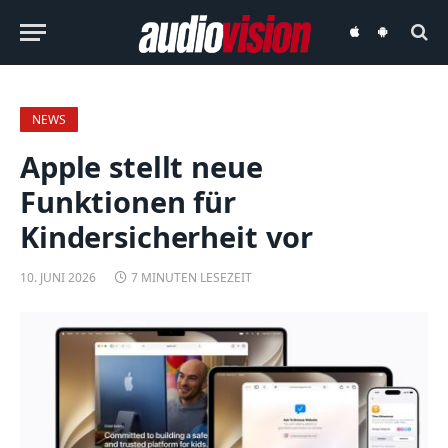
audiovision
audiovision
iOS-
Android-
App
App
NEWS
Apple stellt neue
Funktionen für
Kindersicherheit vor
10. JUNI 2026
7 MINUTEN LESEZEIT