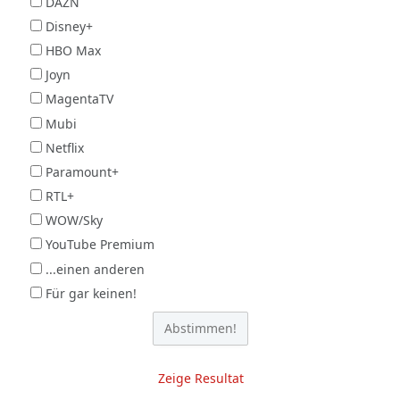
DAZN
Disney+
HBO Max
Joyn
MagentaTV
Mubi
Netflix
Paramount+
RTL+
WOW/Sky
YouTube Premium
...einen anderen
Für gar keinen!
Zeige Resultat