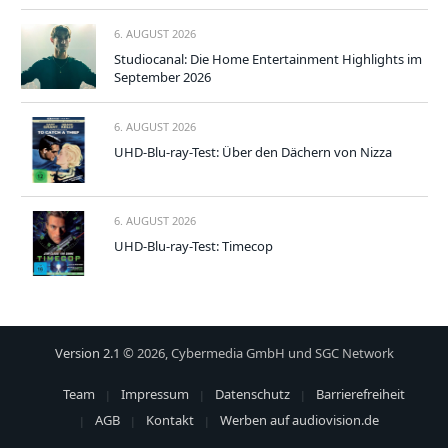
6. AUGUST 2026
Studiocanal: Die Home Entertainment Highlights im
September 2026
6. AUGUST 2026
UHD-Blu-ray-Test: Über den Dächern von Nizza
6. AUGUST 2026
UHD-Blu-ray-Test: Timecop
Version 2.1
© 2026, Cybermedia GmbH und SGC Network
Team
Impressum
Datenschutz
Barrierefreiheit
AGB
Kontakt
Werben auf audiovision.de