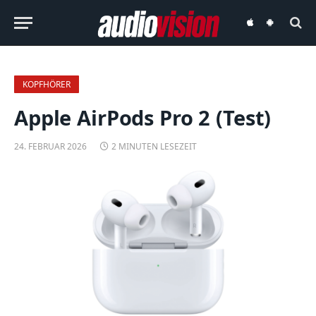
audiovision
audiovision
iOS-
Android-
App
App
KOPFHÖRER
Apple AirPods Pro 2 (Test)
24. FEBRUAR 2026
2 MINUTEN LESEZEIT