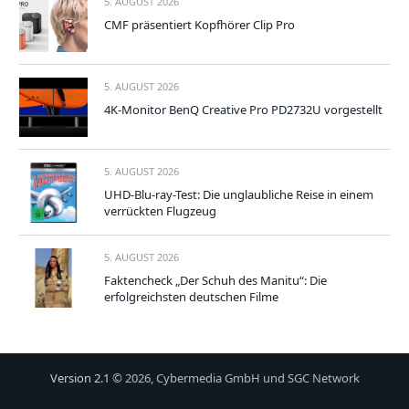
5. AUGUST 2026
CMF präsentiert Kopfhörer Clip Pro
5. AUGUST 2026
4K-Monitor BenQ Creative Pro PD2732U vorgestellt
5. AUGUST 2026
UHD-Blu-ray-Test: Die unglaubliche Reise in einem
verrückten Flugzeug
5. AUGUST 2026
Faktencheck „Der Schuh des Manitu“: Die
erfolgreichsten deutschen Filme
Version 2.1
© 2026, Cybermedia GmbH und SGC Network