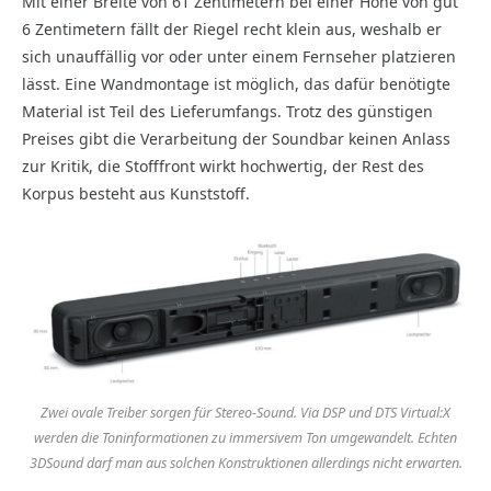
Mit einer Breite von 61 Zentimetern bei einer Höhe von gut
6 Zentimetern fällt der Riegel recht klein aus, weshalb er
sich unauffällig vor oder unter einem Fernseher platzieren
lässt. Eine Wandmontage ist möglich, das dafür benötigte
Material ist Teil des Lieferumfangs. Trotz des günstigen
Preises gibt die Verarbeitung der Soundbar keinen Anlass
zur Kritik, die Stofffront wirkt hochwertig, der Rest des
Korpus besteht aus Kunststoff.
Zwei ovale Treiber sorgen für Stereo-Sound. Via DSP und DTS Virtual:X
werden die Toninformationen zu immersivem Ton umgewandelt. Echten
3DSound darf man aus solchen Konstruktionen allerdings nicht erwarten.