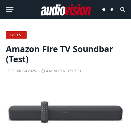
audiovision
audiovision
iOS-
Android-
App
App
AV-TEST
Amazon Fire TV Soundbar
(Test)
17. FEBRUAR 2025
4 MINUTEN LESEZEIT