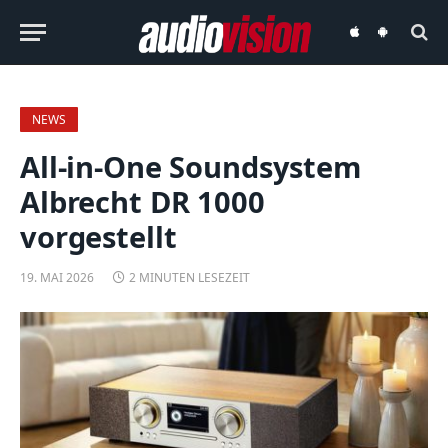
audiovision
audiovision
iOS-
Android-
App
App
NEWS
All-in-One Soundsystem
Albrecht DR 1000
vorgestellt
19. MAI 2026
2 MINUTEN LESEZEIT