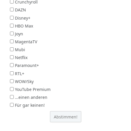
Crunchyroll
DAZN
Disney+
HBO Max
Joyn
MagentaTV
Mubi
Netflix
Paramount+
RTL+
WOW/Sky
YouTube Premium
...einen anderen
Für gar keinen!