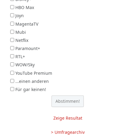
HBO Max
Joyn
MagentaTV
Mubi
Netflix
Paramount+
RTL+
WOW/Sky
YouTube Premium
...einen anderen
Für gar keinen!
Zeige Resultat
> Umfragearchiv