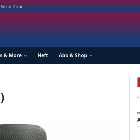
Serie 2 vor
s & More
Heft
Abo & Shop
)
>
A