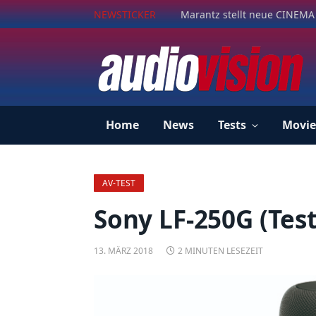
NEWSTICKER
Marantz stellt neue CINEMA 
Home
News
Tests
Movie
AV-TEST
Sony LF-250G (Test
13. MÄRZ 2018
2 MINUTEN LESEZEIT