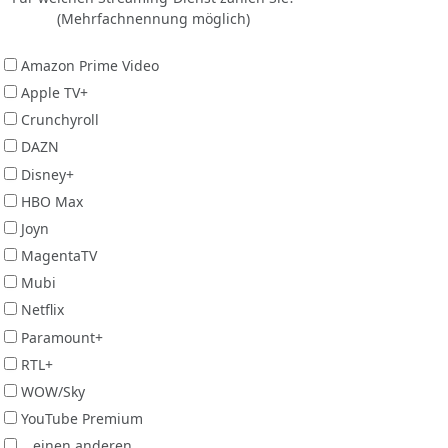
(Mehrfachnennung möglich)
Amazon Prime Video
Apple TV+
Crunchyroll
DAZN
Disney+
HBO Max
Joyn
MagentaTV
Mubi
Netflix
Paramount+
RTL+
WOW/Sky
YouTube Premium
...einen anderen