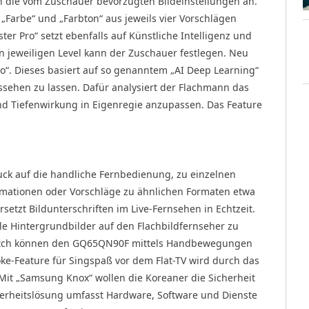
 die vom Zuschauer bevorzugten Bildeinstellungen an.
 „Farbe“ und „Farbton“ aus jeweils vier Vorschlägen
ster Pro“ setzt ebenfalls auf Künstliche Intelligenz und
en jeweiligen Level kann der Zuschauer festlegen. Neu
“. Dieses basiert auf so genanntem „AI Deep Learning“
ssehen zu lassen. Dafür analysiert der Flachmann das
und Tiefenwirkung in Eigenregie anzupassen. Das Feature
ruck auf die handliche Fernbedienung, zu einzelnen
mationen oder Vorschläge zu ähnlichen Formaten etwa
rsetzt Bildunterschriften im Live-Fernsehen in Echtzeit.
lle Hintergrundbilder auf den Flachbildfernseher zu
Watch können den GQ65QN90F mittels Handbewegungen
oke-Feature für Singspaß vor dem Flat-TV wird durch das
Mit „Samsung Knox“ wollen die Koreaner die Sicherheit
herheitslösung umfasst Hardware, Software und Dienste