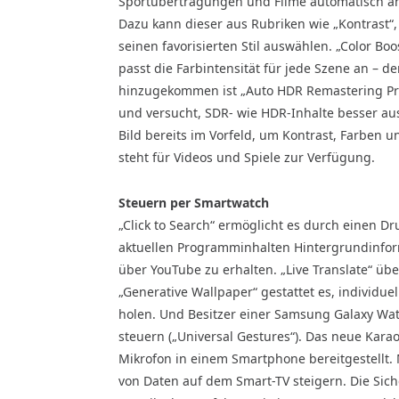
Sportübertragungen und Filme automatisch an
Dazu kann dieser aus Rubriken wie „Kontrast“,
seinen favorisierten Stil auswählen. „Color Boo
passt die Farbintensität für jede Szene an – d
hinzugekommen ist „Auto HDR Remastering Pro
und versucht, SDR- wie HDR-Inhalte besser au
Bild bereits im Vorfeld, um Kontrast, Farben 
steht für Videos und Spiele zur Verfügung.
Steuern per Smartwatch
„Click to Search“ ermöglicht es durch einen D
aktuellen Programminhalten Hintergrundinfor
über YouTube zu erhalten. „Live Translate“ übe
„Generative Wallpaper“ gestattet es, individue
holen. Und Besitzer einer Samsung Galaxy 
steuern („Universal Gestures“). Das neue Kara
Mikrofon in einem Smartphone bereitgestellt. 
von Daten auf dem Smart-TV steigern. Die Sic