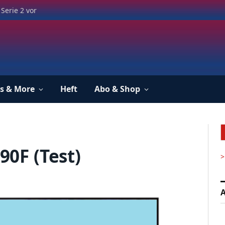
Serie 2 vor
s & More
Heft
Abo & Shop
0F (Test)
>
A