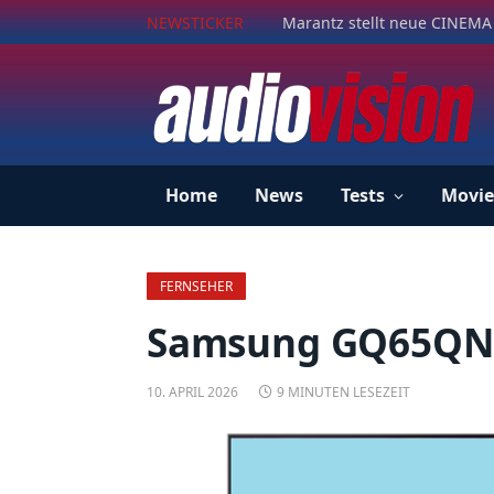
NEWSTICKER
Marantz stellt neue CINEMA 
Home
News
Tests
Movie
FERNSEHER
Samsung GQ65QN9
10. APRIL 2026
9 MINUTEN LESEZEIT