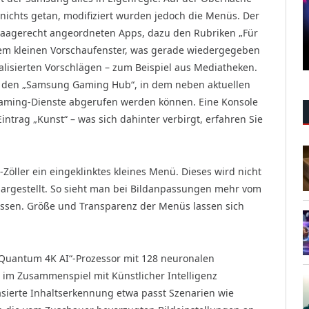
t nichts getan, modifiziert wurden jedoch die Menüs. Der
waagerecht angeordneten Apps, dazu den Rubriken „Für
einem kleinen Vorschaufenster, was gerade wiedergegeben
alisierten Vorschlägen – zum Beispiel aus Mediatheken.
uf den „Samsung Gaming Hub“, in dem neben aktuellen
reaming-Dienste abgerufen werden können. Eine Konsole
Eintrag „Kunst“ – was sich dahinter verbirgt, erfahren Sie
Zöller ein eingeklinktes kleines Menü. Dieses wird nicht
 dargestellt. So sieht man bei Bildanpassungen mehr vom
assen. Größe und Transparenz der Menüs lassen sich
l Quantum 4K AI“-Prozessor mit 128 neuronalen
r im Zusammenspiel mit Künstlicher Intelligenz
asierte Inhaltserkennung etwa passt Szenarien wie