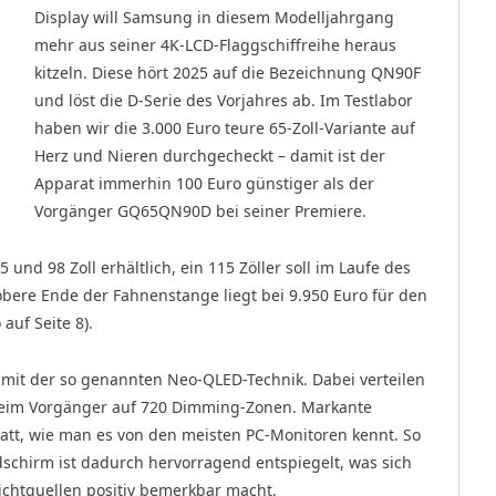
Display will Samsung in diesem Modelljahrgang
mehr aus seiner 4K-LCD-Flaggschiffreihe heraus
kitzeln. Diese hört 2025 auf die Bezeichnung QN90F
und löst die D-Serie des Vorjahres ab. Im Testlabor
haben wir die 3.000 Euro teure 65-Zoll-Variante auf
Herz und Nieren durchgecheckt – damit ist der
Apparat immerhin 100 Euro günstiger als der
Vorgänger GQ65QN90D bei seiner Premiere.
5 und 98 Zoll erhältlich, ein 115 Zöller soll im Laufe des
 obere Ende der Fahnenstange liegt bei 9.950 Euro für den
auf Seite 8).
mit der so genannten Neo-QLED-Technik. Dabei verteilen
beim Vorgänger auf 720 Dimming-Zonen. Markante
 matt, wie man es von den meisten PC-Monitoren kennt. So
ldschirm ist dadurch hervorragend entspiegelt, was sich
ichtquellen positiv bemerkbar macht.