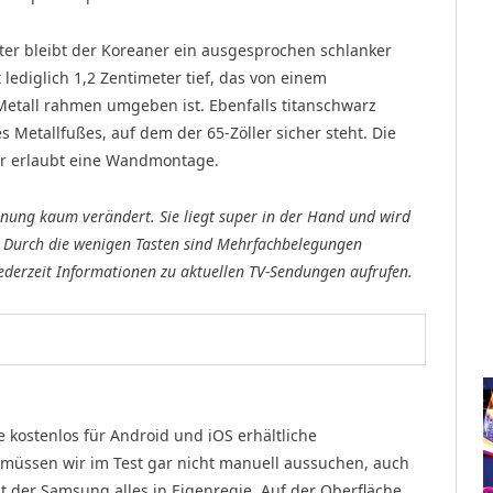
eter bleibt der Koreaner ein ausgesprochen schlanker
t lediglich 1,2 Zentimeter tief, das von einem
etall rahmen umgeben ist. Ebenfalls titanschwarz
s Metallfußes, auf dem der 65-Zöller sicher steht. Die
er erlaubt eine Wandmontage.
nung kaum verändert. Sie liegt super in der Hand und wird
n. Durch die wenigen Tasten sind Mehrfachbelegungen
ederzeit Informationen zu aktuellen TV-Sendungen aufrufen.
e kostenlos für Android und iOS erhältliche
üssen wir im Test gar nicht manuell aussuchen, auch
gt der Samsung alles in Eigenregie. Auf der Oberfläche