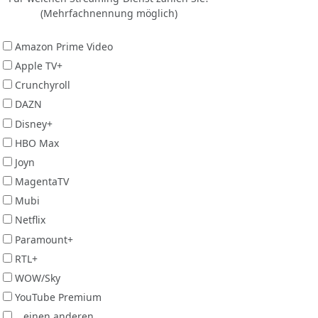
(Mehrfachnennung möglich)
Amazon Prime Video
Apple TV+
Crunchyroll
DAZN
Disney+
HBO Max
Joyn
MagentaTV
Mubi
Netflix
Paramount+
RTL+
WOW/Sky
YouTube Premium
...einen anderen