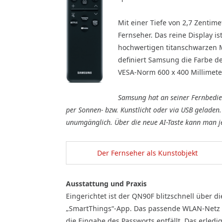
Mit einer Tiefe von 2,7 Zentim
Fernseher. Das reine Display is
hochwertigen titanschwarzen M
definiert Samsung die Farbe de
VESA-Norm 600 x 400 Millimet
Samsung hat an seiner Fernbedie
per Sonnen- bzw. Kunstlicht oder via USB gelade
unumgänglich. Über die neue AI-Taste kann man j
Der Fernseher als Kunstobjekt
Ausstattung und Praxis
Eingerichtet ist der QN90F blitzschnell über di
„SmartThings“-App. Das passende WLAN-Netz m
die Eingabe des Passworts entfällt. Das erledi