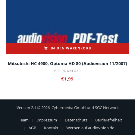
IN DEN WARENKORB
Mitsubishi HC 4900, Optoma HD 80 (audiovision 11/2007)
PDF-DOWNLOAD
€
1,99
Version 2.1
© 2026, Cybermedia GmbH und SGC Network
Team
Impressum
Datenschutz
Barrierefreiheit
AGB
Kontakt
Werben auf audiovision.de