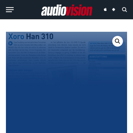
audiovision
audiovision
iOS-
Android-
App
App