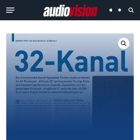
audiovision
audiovision
iOS-
Android-
App
App