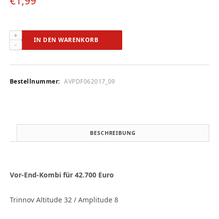
€
1,99
Trinnov
IN DEN WARENKORB
Altitude
32
/
Amplitude
Bestellnummer:
AVPDF062017_09
8
(audiovision
6-
2017)
Menge
BESCHREIBUNG
Vor-End-Kombi für 42.700 Euro
Trinnov Altitude 32 / Amplitude 8