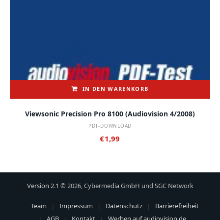
IN DEN WARENKORB
Viewsonic Precision Pro 8100 (audiovision 4/2008)
PDF-DOWNLOAD
€
1,99
Version 2.1
© 2026, Cybermedia GmbH und SGC Network
Team
Impressum
Datenschutz
Barrierefreiheit
AGB
Kontakt
Werben auf audiovision.de