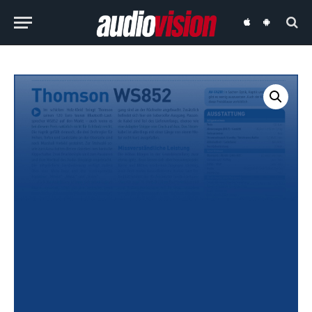
audiovision
audiovision
iOS-
Android-
App
App