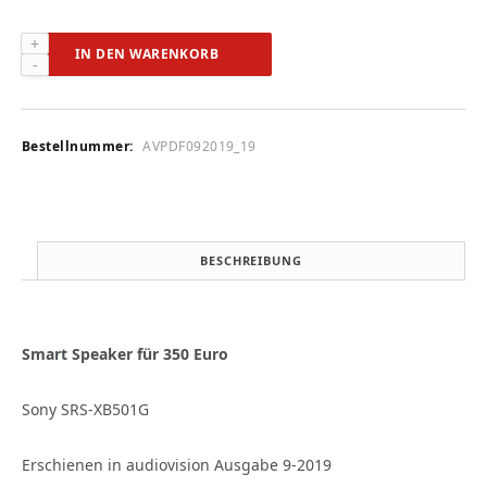
Sony
IN DEN WARENKORB
SRS-
XB501G
(audiovision
9-
Bestellnummer:
AVPDF092019_19
2019)
Menge
BESCHREIBUNG
Smart Speaker für 350 Euro
Sony SRS-XB501G
Erschienen in audiovision Ausgabe 9-2019