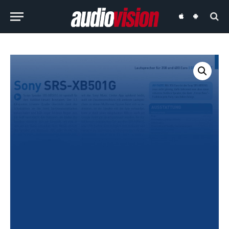
audiovision
audiovision
iOS-
Android-
App
App