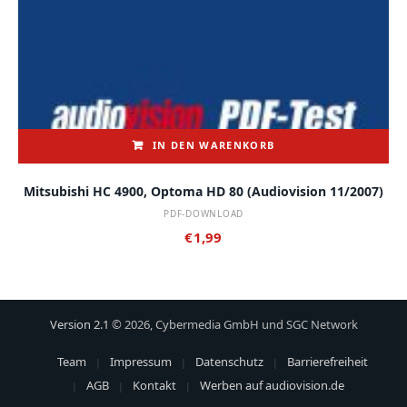
IN DEN WARENKORB
Mitsubishi HC 4900, Optoma HD 80 (audiovision 11/2007)
PDF-DOWNLOAD
€
1,99
Version 2.1
© 2026, Cybermedia GmbH und SGC Network
Team
Impressum
Datenschutz
Barrierefreiheit
AGB
Kontakt
Werben auf audiovision.de