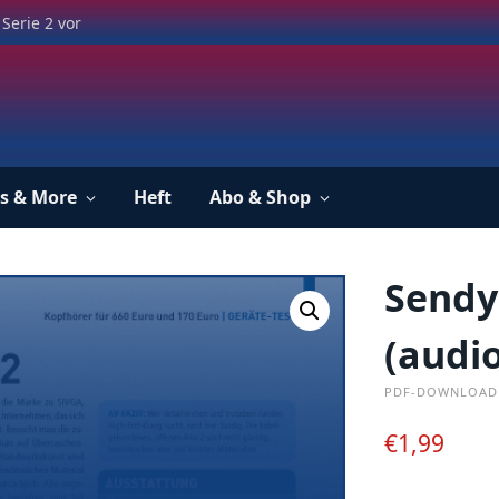
Serie 2 vor
s & More
Heft
Abo & Shop
Sendy
(audio
PDF-DOWNLOAD
€
1,99