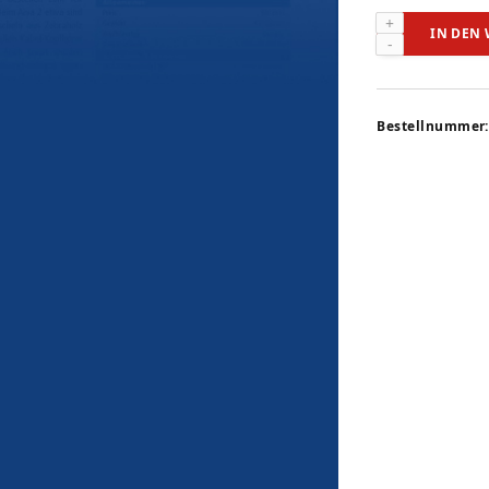
Sendy
IN DEN
Audio
Aiva
2
(audiovision
Bestellnummer:
9-
2025)
Menge