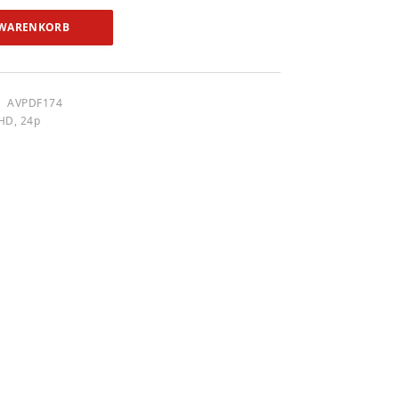
 WARENKORB
AVPDF174
-HD, 24p