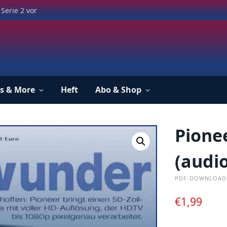
Serie 2 vor
s & More
Heft
Abo & Shop
Pione
(audio
PDF-DOWNLOAD
€
1,99