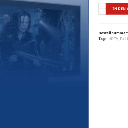
Pioneer
IN DEN
PDP-
5000
EX
(audiovision
Bestellnummer:
9/2006)
Tag:
HDTV, Full
Menge