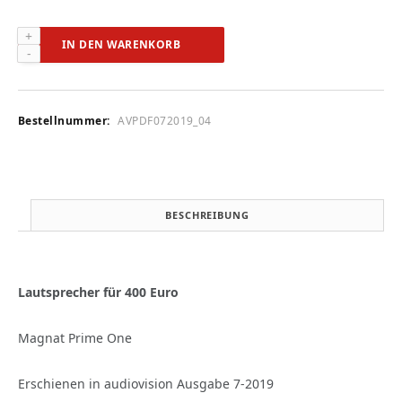
Magnat
IN DEN WARENKORB
Prime
One
(audiovision
7-
Bestellnummer:
AVPDF072019_04
2019)
Menge
BESCHREIBUNG
Lautsprecher für 400 Euro
Magnat Prime One
Erschienen in audiovision Ausgabe 7-2019