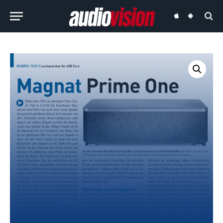
audiovision
audiovision
iOS-
Android-
App
App