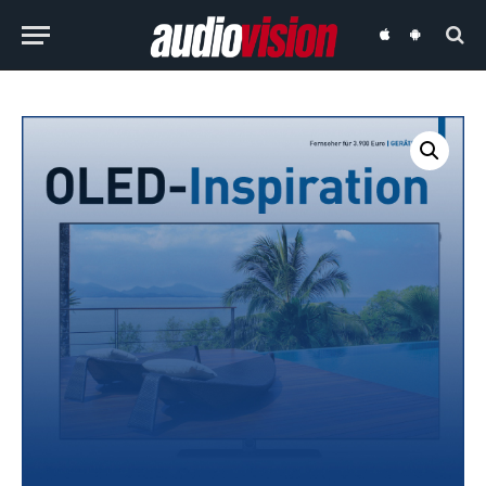
audiovision
audiovision
iOS-
Android-
App
App