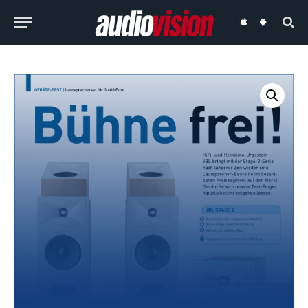
audiovision
audiovision
iOS-
Android-
App
App