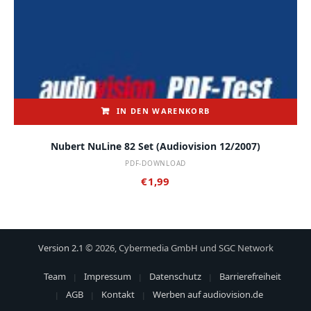
IN DEN WARENKORB
Nubert NuLine 82 Set (audiovision 12/2007)
PDF-DOWNLOAD
€
1,99
Version 2.1
© 2026, Cybermedia GmbH und SGC Network
Team
Impressum
Datenschutz
Barrierefreiheit
AGB
Kontakt
Werben auf audiovision.de