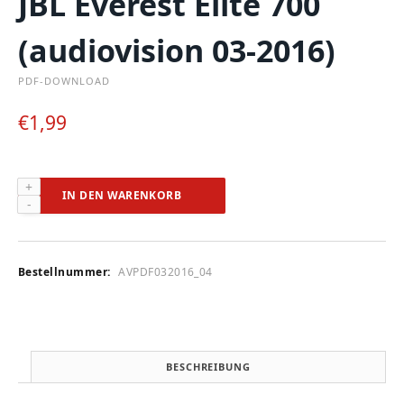
JBL Everest Elite 700
(audiovision 03-2016)
PDF-DOWNLOAD
€
1,99
JBL
IN DEN WARENKORB
Everest
Elite
700
(audiovision
Bestellnummer:
AVPDF032016_04
03-
2016)
Menge
BESCHREIBUNG