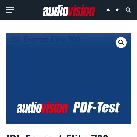
audiovision
audiovision
iOS-
Android-
App
App