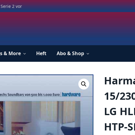
Serie 2 vor
s & More
Heft
Abo & Shop
Harma
15/230
LG HL
HTP-S