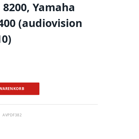
 8200, Yamaha
400 (audiovision
10)
n
 WARENKORB
AVPDF382