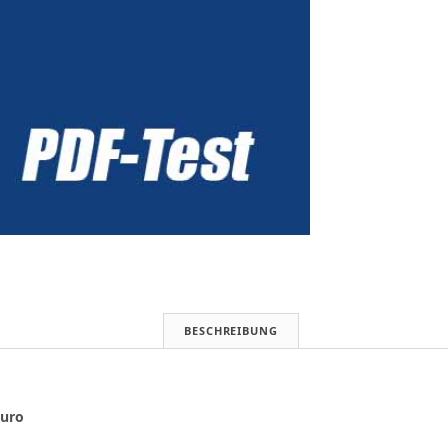
DP,
Pioneer
HTP-
SB
300,
Samsung
HT-
BD
8200,
Yamaha
YHT-
S400
(audiovision
10/2010)
Menge
BESCHREIBUNG
Euro