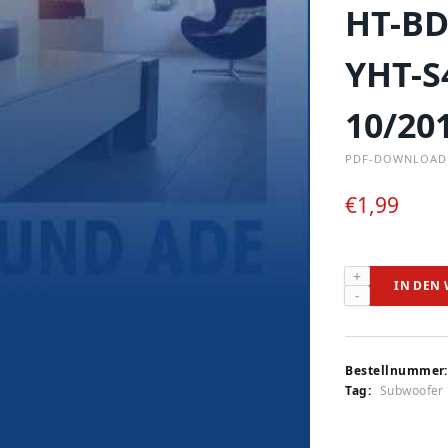
HT-BD
YHT-S
10/20
PDF-DOWNLOAD
€
1,99
Harman/Kardo
IN DEN
SB
15/230,
Philips
HTS
Bestellnummer:
6120,
Tag:
Subwoofer
LG
HLB
54S-