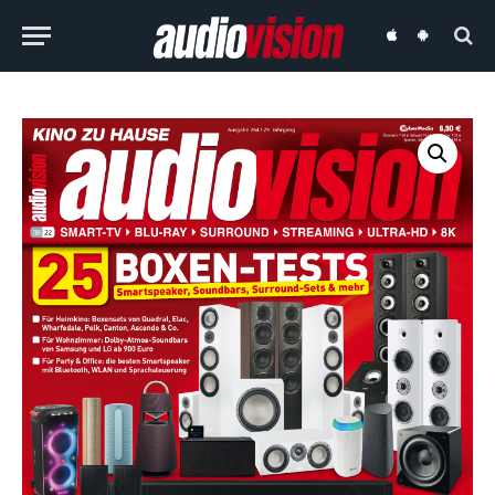
audiovision
audiovision
iOS-
Android-
App
App