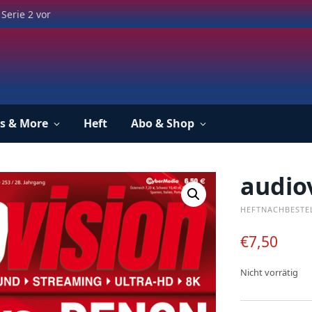
Serie 2 vor
s & More
Heft
Abo & Shop
audio
HEFTNACHBESTE
€
7,50
Nicht vorrätig