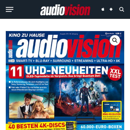
audiovision
audiovision
iOS-
Android-
App
App