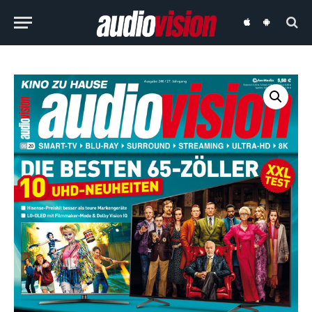
audiovision
audiovision
iOS-
Android-
App
App