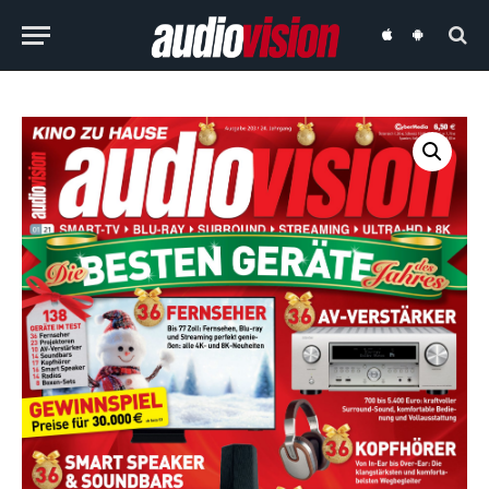
audiovision
audiovision
iOS-
Android-
App
App