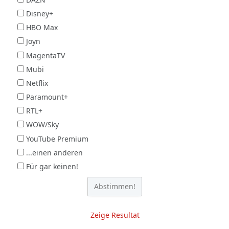
Disney+
HBO Max
Joyn
MagentaTV
Mubi
Netflix
Paramount+
RTL+
WOW/Sky
YouTube Premium
...einen anderen
Für gar keinen!
Zeige Resultat