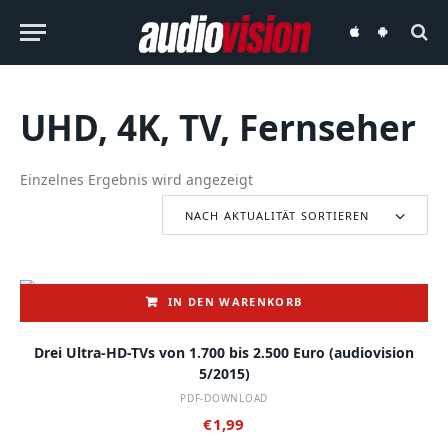
audiovision
audiovision
iOS-
Android-
App
App
UHD, 4K, TV, Fernseher
Einzelnes Ergebnis wird angezeigt
NACH AKTUALITÄT SORTIEREN
IN DEN WARENKORB
Drei Ultra-HD-TVs von 1.700 bis 2.500 Euro (audiovision
5/2015)
PDF-DOWNLOAD
€
1,99