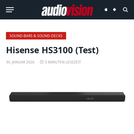
audiovision
audiovision
iOS-
Android-
App
App
SOUND-BARS & SOUND-DECKS
Hisense HS3100 (Test)
30. JANUAR 2026
5 MINUTEN LESEZEIT