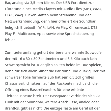
Bar, analog via 3,5-mm-Klinke. Der USB-Port dient zur
Fütterung eines Media-Players mit Audio-Files (MP3, WMA,
FLAC, WAV). Lücken klaffen beim Streaming und der
Netzwerkanbindung, denn hier offeriert die Soundbar
lediglich Bluetooth. WiFi, LAN, AirPlay, Chromecast, DTS
Play-Fi, Multiroom, Apps sowie eine Sprachsteuerung
fehlen.
Zum Lieferumfang gehört der bereits erwähnte Subwoofer,
der mit 16 x 30 x 30 Zentimetern und 3,6 Kilo auch kein
Schwergewicht ist. Klanglich sollten beide im Duo spielen,
denn für sich allein klingt die Bar dünn und quäkig. Der mit
schwarzer Folie furnierte Sub hat sein 6,5 Zoll großes
Chassis seitlich sitzen, auf der Rückseite macht sich die
Öffnung eines Bassreflexrohrs für eine erhöhte
Tieftonausbeute breit. Der Bassquader verbindet sich via
Funk mit der Soundbar, weitere Anschlüsse, analog oder
drahtlos, gibt es nicht. Die einzige Taste am Gerät ist der