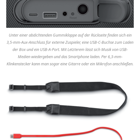
Unter einer abdichtenden Gummiklappe auf der Rückseite finden sich ein
3,5-mm-Aux-Anschluss für externe Zuspieler, eine USB-C-Buchse zum Laden
der Box und ein USB-A-Port. Mit Letzterem lässt sich Musik von USB-
Medien wiedergeben und das Smartphone laden. Per 6,3-mm-
Klinkenstecker kann man sogar eine Gitarre oder ein Mikrofon anschließen.