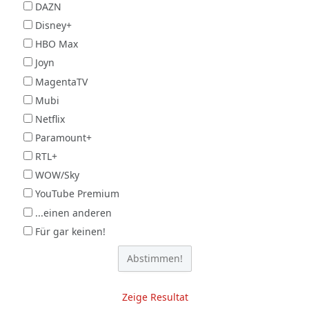
DAZN
Disney+
HBO Max
Joyn
MagentaTV
Mubi
Netflix
Paramount+
RTL+
WOW/Sky
YouTube Premium
...einen anderen
Für gar keinen!
Zeige Resultat