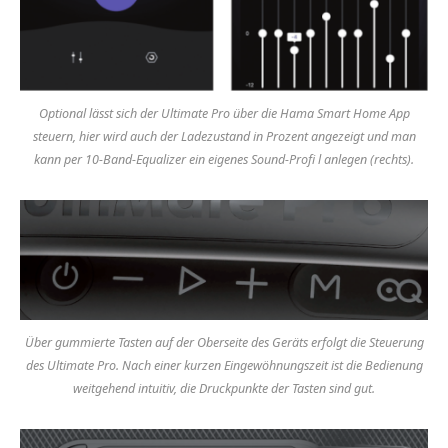
Optional lässt sich der Ultimate Pro über die Hama Smart Home App
steuern, hier wird auch der Ladezustand in Prozent angezeigt und man
kann per 10-Band-Equalizer ein eigenes Sound-Profi l anlegen (rechts).
Über gummierte Tasten auf der Oberseite des Geräts erfolgt die Steuerung
des Ultimate Pro. Nach einer kurzen Eingewöhnungszeit ist die Bedienung
weitgehend intuitiv, die Druckpunkte der Tasten sind gut.