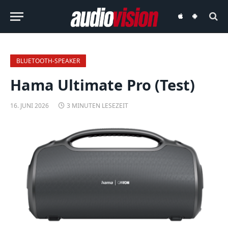
audiovision
audiovision
iOS-
Android-
App
App
BLUETOOTH-SPEAKER
Hama Ultimate Pro (Test)
16. JUNI 2026
3 MINUTEN LESEZEIT