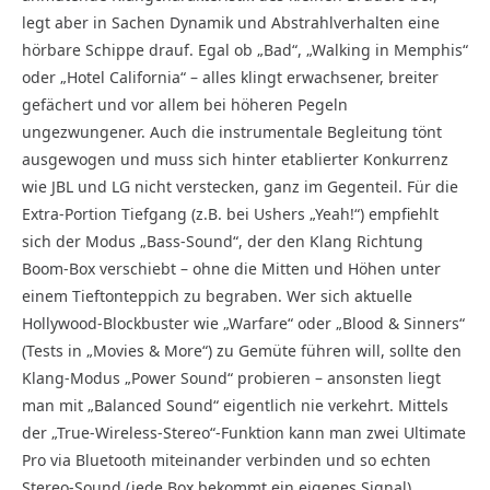
legt aber in Sachen Dynamik und Abstrahlverhalten eine
hörbare Schippe drauf. Egal ob „Bad“, „Walking in Memphis“
oder „Hotel California“ – alles klingt erwachsener, breiter
gefächert und vor allem bei höheren Pegeln
ungezwungener. Auch die instrumentale Begleitung tönt
ausgewogen und muss sich hinter etablierter Konkurrenz
wie JBL und LG nicht verstecken, ganz im Gegenteil. Für die
Extra-Portion Tiefgang (z.B. bei Ushers „Yeah!“) empfiehlt
sich der Modus „Bass-Sound“, der den Klang Richtung
Boom-Box verschiebt – ohne die Mitten und Höhen unter
einem Tieftonteppich zu begraben. Wer sich aktuelle
Hollywood-Blockbuster wie „Warfare“ oder „Blood & Sinners“
(Tests in „Movies & More“) zu Gemüte führen will, sollte den
Klang-Modus „Power Sound“ probieren – ansonsten liegt
man mit „Balanced Sound“ eigentlich nie verkehrt. Mittels
der „True-Wireless-Stereo“-Funktion kann man zwei Ultimate
Pro via Bluetooth miteinander verbinden und so echten
Stereo-Sound (jede Box bekommt ein eigenes Signal)