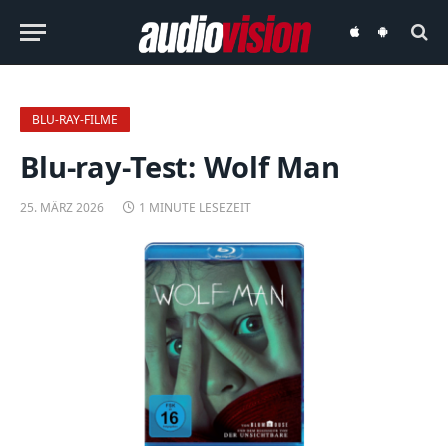
audiovision
audiovision
iOS-
Android-
App
App
BLU-RAY-FILME
Blu-ray-Test: Wolf Man
25. MÄRZ 2026
1 MINUTE LESEZEIT