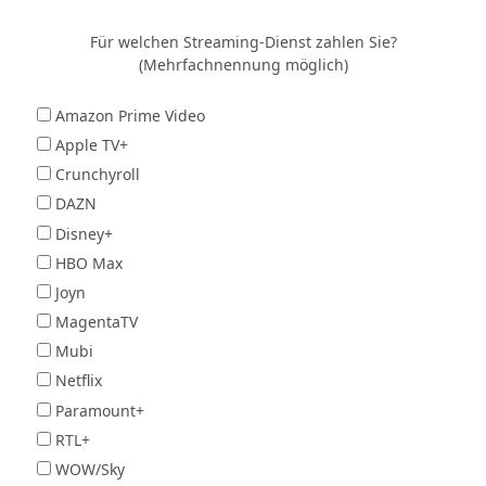
Für welchen Streaming-Dienst zahlen Sie?
(Mehrfachnennung möglich)
Amazon Prime Video
Apple TV+
Crunchyroll
DAZN
Disney+
HBO Max
Joyn
MagentaTV
Mubi
Netflix
Paramount+
RTL+
WOW/Sky