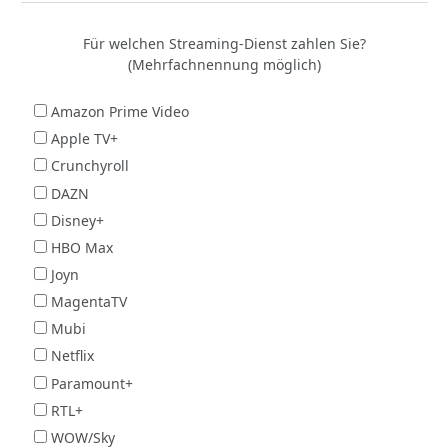
Für welchen Streaming-Dienst zahlen Sie?
(Mehrfachnennung möglich)
Amazon Prime Video
Apple TV+
Crunchyroll
DAZN
Disney+
HBO Max
Joyn
MagentaTV
Mubi
Netflix
Paramount+
RTL+
WOW/Sky