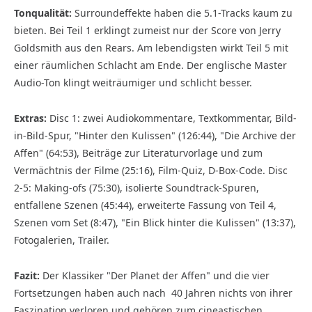
Tonqualität:
Surroundeffekte haben die 5.1-Tracks kaum zu
bieten. Bei Teil 1 erklingt zumeist nur der Score von Jerry
Goldsmith aus den Rears. Am lebendigs­ten wirkt Teil 5 mit
einer räumlichen Schlacht am Ende. Der englische Master
Audio-Ton klingt weiträumiger und schlicht besser.
Extras:
Disc 1: zwei Audiokommentare, Textkommentar, Bild-
in-Bild-Spur, "Hinter den Kulissen" (126:44), "Die Archive der
Affen" (64:53), Beiträge zur Literaturvorlage und zum
Vermächtnis der Filme (25:16), Film-Quiz, D-Box-Code. Disc
2-5: Making-ofs (75:30), isolierte Soundtrack-Spuren,
entfallene Szenen (45:44), erweiterte Fassung von Teil 4,
Szenen vom Set (8:47), "Ein Blick hinter die Kulissen" (13:37),
Fotogalerien, Trailer.
Fazit:
Der Klassiker "Der Planet der Affen" und die vier
Fortsetzungen haben auch nach 40 Jahren nichts von ihrer
Faszination verloren und gehören zum cineastischen