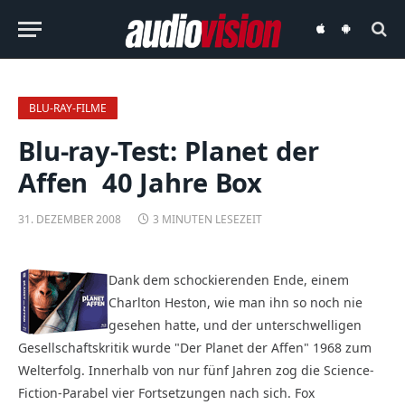
audiovision
audiovision
iOS-
Android-
App
App
BLU-RAY-FILME
Blu-ray-Test: Planet der
Affen  40 Jahre Box
31. DEZEMBER 2008
3 MINUTEN LESEZEIT
Dank dem schockierenden Ende, einem
Charlton Heston, wie man ihn so noch nie
gesehen hatte, und der unterschwelligen
Gesellschaftskritik wurde "Der Planet der Affen" 1968 zum
Welterfolg. Innerhalb von nur fünf Jahren zog die Science-
Fiction-Parabel vier Fortsetzungen nach sich. Fox