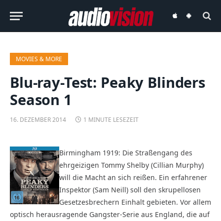
audiovision
audiovision
iOS-
Android-
App
App
MOVIES & MORE
Blu-ray-Test: Peaky Blinders 
Season 1
16. DEZEMBER 2014
1 MINUTE LESEZEIT
Birmingham 1919: Die Straßengang des
ehrgeizigen Tommy Shelby (Cillian Murphy)
will die Macht an sich reißen. Ein erfahrener
Inspektor (Sam Neill) soll den skrupellosen
Gesetzesbrechern Einhalt gebieten. Vor allem
optisch herausragende Gangster-Serie aus England, die auf