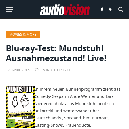
audiovision
audiovision
iOS-
Android-
App
App
MOVIES & MORE
Blu-ray-Test: Mundstuhl 
Ausnahmezustand! Live!
17. APRIL 2015
1 MINUTE LESEZEIT
In ihrem neuen Bühnenprogramm zieht das
Comedy-Gespann Ande Werner und Lars
Niedereichholz alias Mundstuhl politisch
unkorrekt und wortgewandt über
Deutschlands ‚Notstand‘ her: Burnout,
Casting-Shows, Frauenquote,