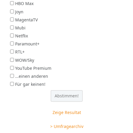
HBO Max
Joyn
MagentaTV
Mubi
Netflix
Paramount+
RTL+
WOW/Sky
YouTube Premium
...einen anderen
Für gar keinen!
Zeige Resultat
> Umfragearchiv