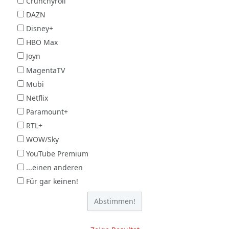
Crunchyroll
DAZN
Disney+
HBO Max
Joyn
MagentaTV
Mubi
Netflix
Paramount+
RTL+
WOW/Sky
YouTube Premium
...einen anderen
Für gar keinen!