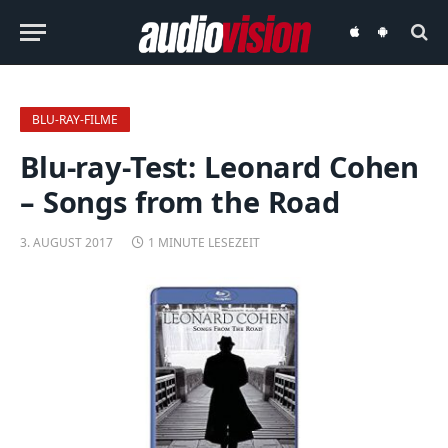
audiovision
audiovision
iOS-
Android-
App
App
BLU-RAY-FILME
Blu-ray-Test: Leonard Cohen
– Songs from the Road
3. AUGUST 2017
1 MINUTE LESEZEIT