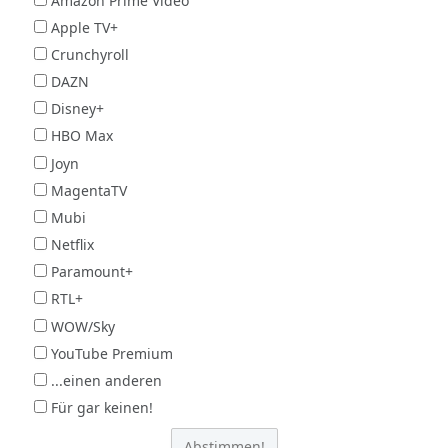
Amazon Prime Video
Apple TV+
Crunchyroll
DAZN
Disney+
HBO Max
Joyn
MagentaTV
Mubi
Netflix
Paramount+
RTL+
WOW/Sky
YouTube Premium
...einen anderen
Für gar keinen!