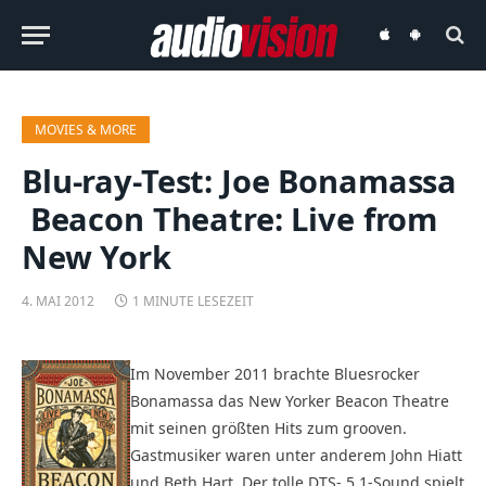
audiovision
audiovision
iOS-
Android-
App
App
MOVIES & MORE
Blu-ray-Test: Joe Bonamassa
 Beacon Theatre: Live from
New York
4. MAI 2012
1 MINUTE LESEZEIT
Im November 2011 brachte Bluesrocker
Bonamassa das New Yorker Beacon Theatre
mit seinen größten Hits zum grooven.
Gastmusiker waren unter anderem John Hiatt
und Beth Hart. Der tolle DTS- 5.1-Sound spielt