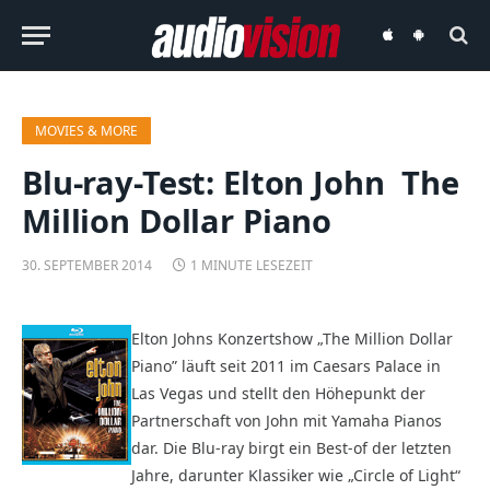
audiovision
audiovision
iOS-
Android-
App
App
MOVIES & MORE
Blu-ray-Test: Elton John  The
Million Dollar Piano
30. SEPTEMBER 2014
1 MINUTE LESEZEIT
Elton Johns Konzertshow „The Million Dollar
Piano” läuft seit 2011 im Caesars Palace in
Las Vegas und stellt den Höhepunkt der
Partnerschaft von John mit Yamaha Pianos
dar. Die Blu-ray birgt ein Best-of der letzten
Jahre, darunter Klassiker wie „Circle of Light“