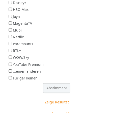
Disney+
HBO Max
Joyn
MagentaTV
Mubi
Netflix
Paramount+
RTL+
WOW/Sky
YouTube Premium
...einen anderen
Für gar keinen!
Zeige Resultat