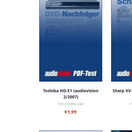
IN DEN WARENKORB
IN
Toshiba HD-E1 (audiovision
Sharp XV-
2/2007)
PDF-DOWNLOAD
P
€
1,99