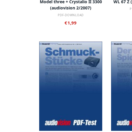
Model three + Crystalio II 3300
WL 67 Z 
(audiovision 2/2007)
P
PDF-DOWNLOAD
€
1,99