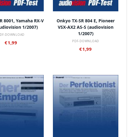
 DEN WARENKORB
IN DEN WARENKORB
R 8001, Yamaha RX-V
Onkyo TX-SR 804 E, Pioneer
udiovision 1/2007)
VSX-AX2 AS-S (audiovision
1/2007)
DF-DOWNLOAD
PDF-DOWNLOAD
€
1,99
€
1,99