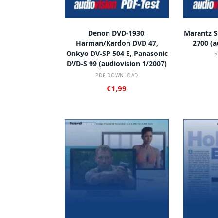
IN DEN WARENKORB
IN
Denon DVD-1930,
Marantz S
Harman/Kardon DVD 47,
2700 (a
Onkyo DV-SP 504 E, Panasonic
P
DVD-S 99 (audiovision 1/2007)
PDF-DOWNLOAD
€
1,99