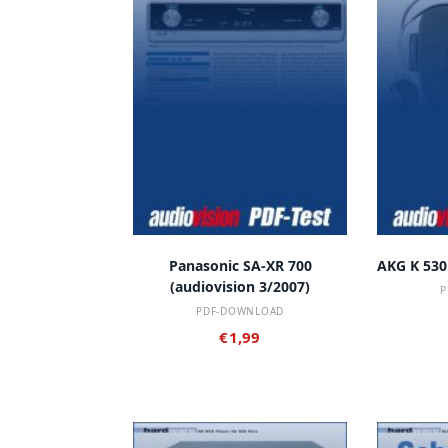
t
u
a
l
i
t
ä
t
s
o
r
t
IN DEN WARENKORB
IN
i
Panasonic SA-XR 700
AKG K 530
e
(audiovision 3/2007)
P
r
PDF-DOWNLOAD
t
€
1,99