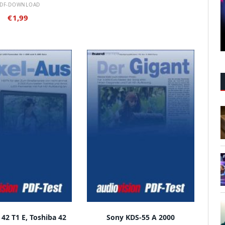
DF-DOWNLOAD
€
1,99
 DEN WARENKORB
IN DEN WARENKORB
42 T1 E, Toshiba 42
Sony KDS-55 A 2000