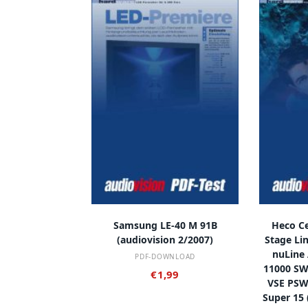
IN DEN WARENKORB
IN
Samsung LE-40 M 91B
Heco Ce
(audiovision 2/2007)
Stage Li
nuLine 
PDF-DOWNLOAD
11000 SW,
€
1,99
VSE PSW
Super 15 