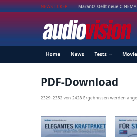
NEWSTICKER
Marantz stellt neue CINEMA 
Home
News
Tests
Movie
PDF-Download
2329–2352 von 2428 Ergebnissen werden ange
N
a
c
h
A
k