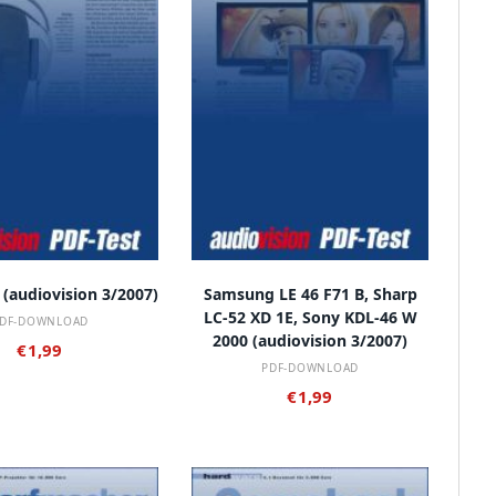
 DEN WARENKORB
IN DEN WARENKORB
 (audiovision 3/2007)
Samsung LE 46 F71 B, Sharp
LC-52 XD 1E, Sony KDL-46 W
DF-DOWNLOAD
2000 (audiovision 3/2007)
€
1,99
PDF-DOWNLOAD
€
1,99