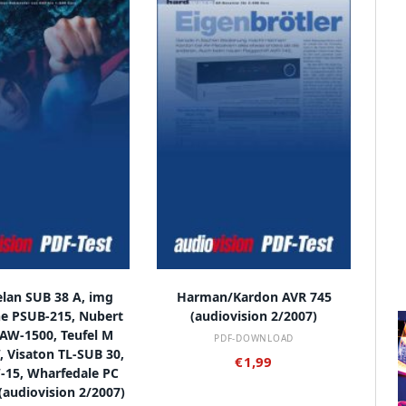
 DEN WARENKORB
IN DEN WARENKORB
lan SUB 38 A, img
Harman/Kardon AVR 745
ne PSUB-215, Nubert
(audiovision 2/2007)
AW-1500, Teufel M
PDF-DOWNLOAD
 Visaton TL-SUB 30,
€
1,99
-15, Wharfedale PC
(audiovision 2/2007)