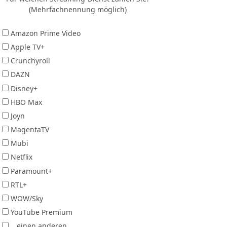
(Mehrfachnennung möglich)
Amazon Prime Video
Apple TV+
Crunchyroll
DAZN
Disney+
HBO Max
Joyn
MagentaTV
Mubi
Netflix
Paramount+
RTL+
WOW/Sky
YouTube Premium
...einen anderen