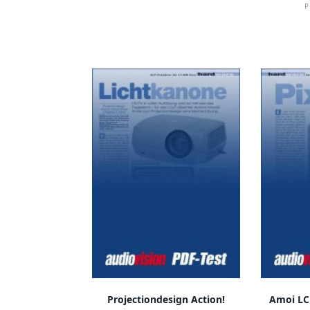
P
IN DEN WARENKORB
IN
Projectiondesign Action!
Amoi LC 